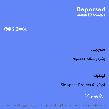
سرچینې
بشردوستانه خدمتونه
لینکونه
Signpost Project © 2024
پښتو
دا وېبپاڼه یوازې د عمومي معلوماتو لپاره ده او د قانوني مشورې په توګه باید