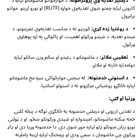
• درملیز تغذیه وي پروګرامونه:
د خوارځواکو ماشومانو لپاره د
کارونې لپاره چمتو شوي تغذیه‌وي خواړه (RUTF) او نورو اړینو موادو
برابرول.
• د روغتیا زده کړې:
کورنیو ته د مناسب تغذیه‌وي تمرینونو، د
میندو تغذیه، د شیدو ورکولو اهمیت، او پاکوالي په اړه پوهاوی
ورکول.
• تعقیبي ملاتړ:
د ماشومانو د رغېدو او سالم وزن ساتلو لپاره
دوامداره څارنه او ملاتړ.
• د استونې خدمتونه:
له سختې خوارځواکۍ سره مخ ماشومانو
لپاره ځانګړو روغتیايي مرکزونو ته د استولو اسانتیا.
وړتیا او ګټې:
د تغذیې ارزونې او درملنې خدمتونه په ځانګړې توګه د پنځه کلنۍ
څخه ښکته ماشومانو، امېندواره او شیدې ورکونکو ښځو، او د ټولنې
نورو زیان منونکو ډلو لپاره جوړ شوي دي. دا خدمتونه وړیا دي او ډاډ
ورکوي چې ماشومان د سمې ودې او پرمختګ لپاره اړینه پاملرنه