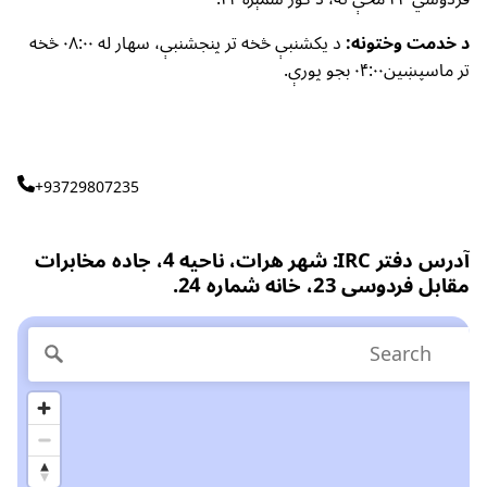
د خدمت وختونه:
د یکشنبې څخه تر پنجشنبې، سهار له ۰۸:۰۰ څخه
تر ماسپښین۰۴:۰۰ بجو پورې.
+93729807235
آدرس دفتر IRC: شهر هرات، ناحیه 4، جاده مخابرات
مقابل فردوسی 23، خانه شماره 24.