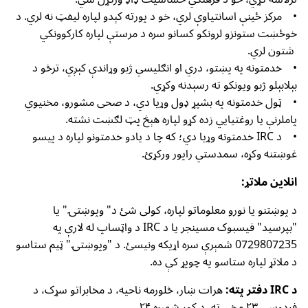
• مرکز ځینې اسانتیاوې لري، خو د پورته کېدو لپاره لیفټ نه لري. د
خوځښت ستونزو لرونکو کسانو سره د مرستې لپاره کارکوونکي
شتون لري.
• خدمتونه په پښتو، دري او انګلیسي ژبو وړاندې کېږي، ترڅو د
بېلابېلو ژبو ویونکو ته رسېدنه وکړي.
• ټول خدمتونه په بشپړ ډول وړیا دي، د صحی مشورو، مخنیوي
پاملرنې یا روغتیايي زده کړو لپاره هېڅ پټ لګښت نشته.
• د IRC خدمتونه وړیا دي؛ که چا د یادو خدمتونو لپاره د پیسو
غوښتنه وکړه، سمدستي راپور ورکړئ.
انلاین ملاتړ:
د پوښتنو یا نورو معلوماتو لپاره، کولی شئ د" وپوښتۍ" یا
"بپرسید" فیسبوک مسینجر یا د IRC د واټساپ له لارې په
0729807235 شمېرې سره اړیکه ونیسئ. د "وپوښتۍ" ټیم ستاسو
د ملاتړ لپاره ستاسو په چوپړ کې ده.
د IRC دفتر پته:
هرات ښار، څلورمه ناحیه، د مخابراتو سړک، د
فردوسي ۲۳ مخې ته، د کور شمېره ۲۴.