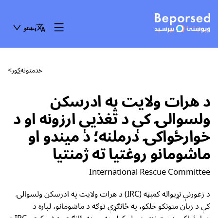
پښتو
خدمتونه
کور
>
د هرات ولایت په ادرسکن
ولسوالۍ کې د تغذیې ارزونه او د
خوارځواکۍ درملنه؛ د میندو او
ماشومانو روغتیا ته ژمنتیا
International Rescue Committee
د ژغورنې نړیواله کمېټه (IRC) د هرات ولایت په ادرسکن ولسوالۍ
کې د زیان منونکو خلکو، په ځانګړې توګه د ماشومانو، لپاره د