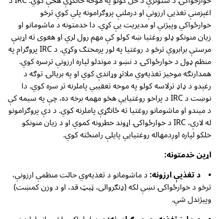
خوارځواکۍ د ستونزې د حل کولو په موخه ځانګړې هڅې کوي. IRC د
اغېزمنې تغذیې ارزونې او درملنې پروګرامونه پلي کوي ترڅو
خوارځواکي وپیژني او مدیریت یې کړي. دا خدمتونه د ماشومانو او
زیان منونکو ډلو روغتیا ښه کولو کې مهم رول لري او هغوی ته اړینې
مرستې برابروي ترڅو د روغتیا په لور پرمختګ وکړي. د IRC پروګرام په
منظم ډول د خوارځواکۍ د نښو د موندلو لپاره ارزونې ترسره کوي.
همدارنګه موخیز تغذیه‌وي ملاتړ وړاندې کوي او په بریالۍ توګه د
رغېدو د ډاډ ترلاسه کولو په موخه تعقیبي پاملرنه تر سره کوي. دا
نوښت د IRC د پراخو روغتیايي هڅو مهمه برخه ده، چې په سیمه کې
د میندو او ماشومانو روغتیا ته ځانګړې پاملرنه کوي. د دې پروګرامونو
له لارې، IRC د خوارځواکۍ اړوند خطرونه کموي او د زیان منونکو
خلکو لپاره اوږدمهاله روغتیايي پایلې رامنځته کوي.
اړین خدمتونه:
• د تغذیې ارزونه:
د ماشومانو د تغذیه‌وي حالت منظمې ارزونې،
ترڅو د خوارځواکۍ نښې لکه (ډنګروالی، ټیټ قد، او د وزن کمښت)
وپیژندل شي.