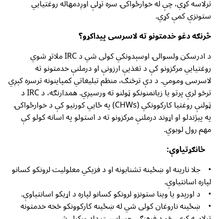
ترلاسه کړي، چې له خوارځواکۍ سره تړلې اوږدمهاله روغتیايي
ستونزې کمې کړي.
څرنګه دغو خدمتونو ته لاسرسی پیداکړو؟
د ادرسکن ولسوالۍ اوسېدونکي کولی شي د IRC ملاتړ شوي
روغتیايي مرکزونو کې د تغذیې ارزونې او درملنې خدمتونو ته
لاسرسی ومومي. د دې ترڅنګ، منظم تبلیغاتي کمپاینونه ترسره کېږي
ترڅو لرې پرتو یا زیانمنونکو ټولنو ته ورسیږي. همدارنګه، د IRC د
ټولنې روغتیا کارکوونکي (CHWs) په ځايي کورنیو کې د خوارځواکۍ
په پیژندلو او اړوند درملنې مرکزونو ته د استولو په اسانه کولو کې
مهم رول لوبوي.
ځانګړتیاوې:
• جلا نارینه او ښځینه تشنابونه او د فزیکي معلولیت لرونکو کسانو
لپاره اسانتیاوې.
• د اورېدو یا وینا ستونزو لرونکو کسانو لپاره د اړیکو اسانتیاوې.
• ښځینه ناروغان کولی شي له ښځینه کارکوونکو څخه خدمتونه
ترلاسه کړي، څو د فرهنګي حساسیت ډاډ ورکړل شي.