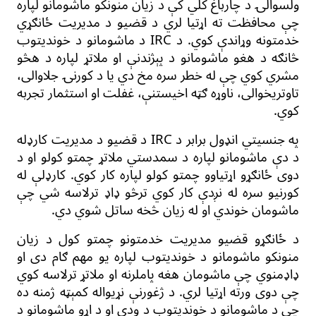
ولسوالۍ د چارباغ کلي کې
د زیان منونکو ماشومانو لپاره
چې محافظت ته اړتیا لري د قضیو د مدیریت ځانګړي
خدمتونه وړاندې کوي. د
IRC
د ماشومانو د خوندیتوب
څانګه د هغو ماشومانو د
پېژندنې
او ملات
ړ
لپاره د هڅو
مشري کوي چې له خطر سره مخ دي یا د کورنۍ جلاوال
ی
،
تاوتریخوالی، ناوړه ګټه اخیستنې، غفلت او استثمار تجربه
کوي.
په جنسیتي انډول برابر
د
IRC
د
قضیو د مدیریت
کارډله
د دې ماشومانو
لپاره د
سمدستي ملاتړ چمتو کولو او د
دوی
ځانګړو
اړتیاو
و
چمتو کولو
لپاره
کار
کوي.
کارډلې له
کورنیو سره
له
نږدې کار کوي ترڅو ډاډ ترلاسه
شي
چې
ماشومان خوندي او له زیان څخه
ساتل شوي
دي.
د ځانګړو قضیو مدیریت
خدمتونو چمتو کول
د زیان
منونکو ماشومانو د
خوندیتوب
لپاره یو مهم ګام دی او
ډاډ
منوي چ
ې
ماشومان
هغه پاملرنه او ملاتړ ترلاسه کوي
چې
دوی
ورته اړتیا لري.
د ژغورنې نړیواله کمېټه
ژمنه ده
چې د ماشومانو د
خوندیتوب
د ودې او د اړو ماشومانو د