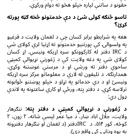
حقونو د ساتنې لپاره خپلو هڅو ته دوام ورکړي.
تاسو څنګه کولی شئ د دې خدمتونو څخه ګټه پورته
کړئ؟
هغه په شرایطو برابر کسان چې د لغمان ولایت د قرغیو
په ولسوالۍ
کې پورتنیو خدمتونو ته اړتیا لري کولای شي
د
IRC
دفتر له کارکوونکو سره اړیکه ونیسي. اړ کسان
کولای شي په دغه ولایت کې د ژغورنې نړیوالې کمېټې
ساحوي دفتر ته ورشي او د مرستې غوښتنه وکړي.
همدارنګه، د تلیفون له لارې د معلوماتو مرکز سره اړیکه
ونیسئ او د دې خدماتو په تړاو د خپلو پوښتنو ځوابونه
ترلاسه کړي. د دفتر پته، ورځې او کاري ساعتونه په لاندې
ډول دي:
د ژغورنې
د
نړیوالې کمېټې
د
دفتر پته:
ننګرهار
ولایت، جلال اباد ښار، د میا عمر لېسې شاته،
۲
زون،
۲
کوڅه، کور
۵۱۴
،
د
IRC
دفتر (
د لغمان او ننګرهار دفترونه
په یوه ودانۍ کې واقع دي).