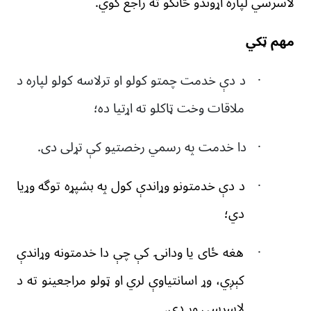
لاسرسي لپاره اړوندو
څانگو ته راجع کوي.
مهم ټکي
·
د دې خدمت چمتو کولو او ترلاسه کولو ل
پاره د
ملاقات وخت ټاکلو ته اړتیا
ده؛
·
دا خدمت په رسمي رخصتیو کې تړ
لی دی
.
·
د دې خدمتونو وړاندې کول په بشپړه توگه وړیا
دي؛
·
هغه ځای
یا ودانۍ کې چې دا خدمتونه وړاندې
کېږي،
وړ
اسانتیاوې لري او ټولو
مراجعینو ته د
لاسرس
ي
وړ
دی
.