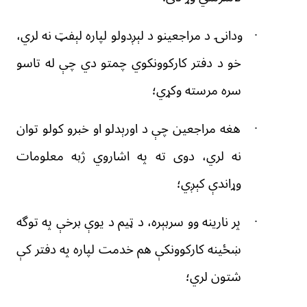
·
ودانۍ د مراجعینو د لېږدولو لپاره لېفټ ن
ه
لري،
خو د دفتر کارکوونکوي چمتو دي چې
له
تاسو
سره مرسته وکړي؛
·
هغه مراجعین چې د اورېدلو او
خبرو
کولو توان
نه لري، دوی ته په اشاروي ژبه معلومات
وړاندې کېږي؛
·
پر نارینه وو سربېره، د ټیم د یوې برخې په توگه
ښځینه کارکوونکې هم خدمت لپاره په دفتر کې
شتون لري؛