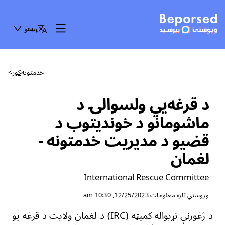
پښتو
خدمتونه
کور
>
د قرغه‌يي ولسوالۍ د
ماشومانو د خوندیتوب د
قضیو د مدیریت خدمتونه -
لغمان
International Rescue Committee
وروستي تازه معلومات
12/25/2023, 10:30 am
د ژغورنې نړیواله کميټه (
IRC
)
د لغمان ولایت د قرغه یو