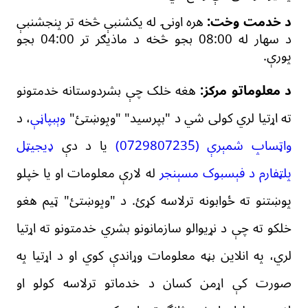
د خدمت وخت:
هره اونۍ له یکشنب
ې
څخه تر پنجشنبې
د سهار له 08:00 بجو څخه
د ماذیګر
تر 04:00 بجو
پورې
.
د معلوماتو مرکز:
هغه خلک چې بشردوستانه خدمتونو
ته اړتیا لري کولی شي د
"بپرسید" "
وپوښتئ
"
وېبپاڼې
،
د
واټساپ شمېرې (0729807235)
یا د دې
ډیجیټل
پلټفارم د فېسبوک مسېنجر
له لارې
معلومات او یا خپلو
پوښتنو ته ځوابونه ترلاسه کړئ. د
"
وپوښتئ
"
ټیم هغو
خلکو
ته چې د نړیوالو سازمانونو بشري خدمتونو ته اړتیا
لري، په
انلاین
بڼه معلومات وړاندې کوي او د اړتیا په
صورت کې اړمن کسان د خدماتو ترلاسه کولو او