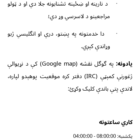
·
د نارینه او ښځینه تشنابونه جلا دي او د
ټولو
مراجعینو د لاسرسي وړ دي؛
·
دا خدمتونه په پښتو، دري او انگلیسي ژبو
وړاندې کېږي.
یادونه:
په گوگل نقشه (
Google map
) کې د نړیوالې
ژغورنې کمېټې (
IRC
)
دفتر کره موقعیت پوهېدو لپاره،
لاندې پتې باندې کلیک وکړئ
:
کاري ساعتونه
یکشنبه
:
04:00:00 - 08:00:00