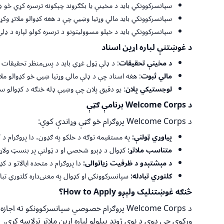
سپانسرکوونکي باید د مخینې یا بکګروند چېکونه ترسره کړي څو ډ
سپانسرکوونکي باید مالي وړتیا وښيي چې د هغه کډوالو ملاتړ و
سپانسرکوونکي باید د خپلو مسوولیتونو د ترسره کولو لپاره د ډلې 
د غوښتنې لپاره اړین اسناد
د
مخینې
تحقیقات
: د ډلې ټول غړي باید د پس‌منظر تحقیقات 
مالي ثبوت
: هغه اسناد چې د ډلې مالي وړتیا ښیي څو کډوالو ملا
لوجستیکي پلان
: یو دقیق پلان چې وښیې ډله څنګه د کډوالو سره
د
Welcome Corps
برنامې ګټې
د
Welcome Corps
پروګرام څو ګټې وړاندې کوي:
پیاوړي ټولنې:
په مستقیمه توګه د خلکو په ګډون، دا پروګرام د 
متناسب ملاتړ:
کډوال د ډېرو شخصي او د ټولنې پر بنسټ ولاړ
د مېشتېدو د ظرفیت زیاتوالی:
دا پروګرام د متحده ایالاتو د کډ
کلتوري تبادله:
سپانسرکوونکي او کډوال په معنی‌داره کلتوري تباد
څنګه غوښتنلیک ولېږو
How to Apply
؟
د
Welcome Corps
پروګرام خصوصي سپانسرکوونکو ته اجازه ورک
ورکوي چې دوی د نوي ژوند پیلولو لپاره اړین ملاتړ ترلاسه کړي.