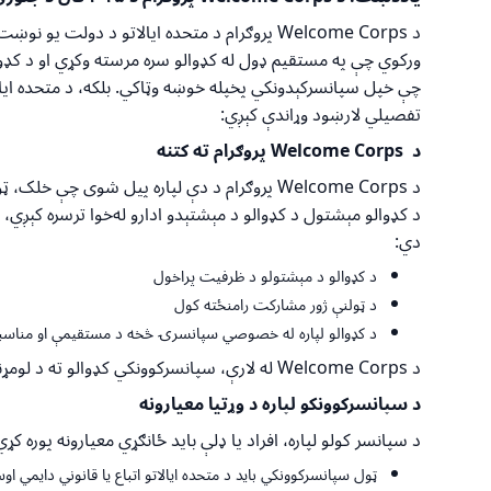
د
Welcome Corps
پروګرام د متحده ایالاتو د دولت یو نوښت 
ورکوي چې په مستقیم ډول له کډوالو سره مرسته وکړي او د کډوالو
چې خپل سپانسرکېدونکي پخپله خوښه وټاکي. بلکه، د متحده ایا
تفصیلي لارښود وړاندې کېږي:
د
Welcome Corps
پروګرام ته
کتنه
د
Welcome Corps
پروګرام د دې لپاره پیل شوی چې خلک، ټولن
د کډوالو مېشتول د کډوالو د مېشتېدو ادارو له‌خوا ترسره کېږي، 
دي:
د کډوالو د مېشتولو د ظرفیت پراخول
د ټولنې ژور مشارکت رامنځته کول
د کډوالو لپاره له خصوصي سپانسرۍ څخه د مستقیمې او مناسب
د
Welcome Corps
له لارې، سپانسرکوونکي کډوالو ته د لومړنی
د سپانسر
کوونکو
لپاره د وړتیا معیارونه
د سپانسر کولو لپاره، افراد یا ډلې باید ځانګړي معیارونه پوره کړي
ټول سپانسرکوونکي باید د متحده ایالاتو اتباع یا قانوني دايمي اوسېدونکي وي چ