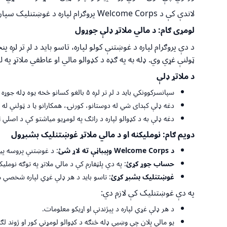
لاندې کې د
Welcome Corps
پروګرام لپاره د غوښتنلیک سپارل
لومړی ګام: د مالي ملاتړ ډلې جوړول
د دې پروګرام لپاره د غوښتنې کولو لپاره، تاسو باید د لږ تر لږ
ټولنې غړي وي. ډله به په ګډه د کډوالو مالي او عاطفي ملاتړ په 
د ملاتړ
ډلې
سپانسرکوونکي باید د لږ تر لږه ۵ بالغو کسانو څخه یوه ډله جوړه کړي چې د کډوالو لپاره د مالي او لوجستیکي مرستو د برابرولو ژمنه وکړي.
دغه ډلې کېدای شي له دوستانو، کورنۍ، همکارانو یا د ټولنې له
دغه ډلې به د کډوالو لپاره د راتګ په لومړیو میاشتو کې د اصل
دو
ی
م ګام:
نوملیکنه
او د مالي ملاتړ غوښتنلیک بشپړول
د
Welcome Corps
وېبپاڼې ته لاړ شئ
: د غوښتنې پروسه پیل
حساب جوړ کړئ
: په دې پلټفارم کې د مالي ملاتړ په توګه نوملی
غوښتنلیک بشپړ کړئ
: تاسو باید د هر ډلې غړي لپاره شخصي م
په دې غوښتنلیک کې لازم دي:
د هر ډلې غړي لپاره د پېژندنې او اړیکو معلومات.
یو مالي پلان چې وښیې ډله څنګه د کډوالو لومړني کور او ژوند