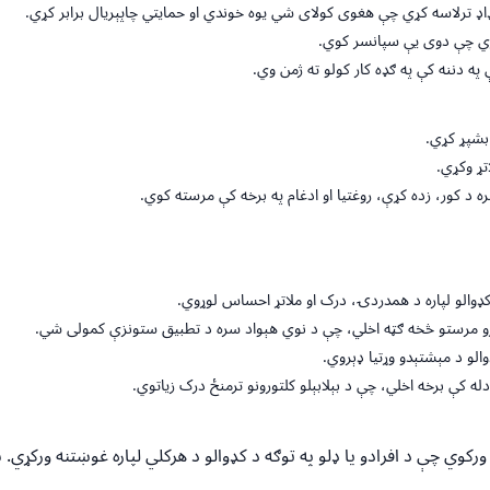
اډ ترلاسه کړي چې هغوی کولای شي یوه خوندي او حمایتي چاپېریال برابر کړي.
کړي چې دوی یې سپانسر کوي.
په دننه کې په ګډه کار کولو ته ژمن وي.
بشپړ کړي.
تړ وکړي.
 د کور، زده کړې، روغتیا او ادغام په برخه کې مرسته کوي.
کډوالو لپاره د همدردۍ، درک او ملاتړ احساس لوړوي.
و مرستو څخه ګټه اخلي، چې د نوي هېواد سره د تطبیق ستونزې کمولی شي.
والو د مېشتېدو وړتیا ډېروي.
له کې برخه اخلي، چې د بېلابېلو کلتورونو ترمنځ درک زیاتوي.
وي چې د افرادو یا ډلو په توګه د کډوالو د هرکلي لپاره غوښتنه ورکړي. س