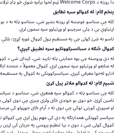
دا روزنه د
Welcome Corps
ټیم لخوا برابره شوې څو ډاډ ترلا
پنځم ګام: له کډوالو سره تطابق
کله چې ستاسو غوښتنه او روزنه بشپړ شي، ستاسو ډله به د یو ک
اړتیاوې یې د ډلې سرچینو او وړتیاوو سره سمون لري.
تاسو نه شئ کولی چې په مستقیم ډول کډوال غوره کړئ؛ بلکې پروګر
کډوال څنګه د سپانسرکوونکيو سره تطبیق کېږي؟
له دې وروسته چې یوه حمایتي ډله تایید شي، کېدای شي د کډوا
له منابعو او وړتیاوو سره سمون لري. کډوال معمولاً د متحده ایالا
ادارو له‌خوا معرفي کېږي. سپانسرکوونکي به کډوال په مستقیمه تو
شپږم ګام: له کډوالو ملاتړ پیل کړئ
کله چې ستاسو ډله د کډوالو سره همغږي شي، ستاسو د سپانسر په
تامین کړئ، څو دوی یو خوندي ځای ولري چیرې چې دوی کولی شي پ
او ضروري کورنۍ توکي چې دوی ته د آرام ځای جوړولو کې مرسته
سپانسر کوونکي همدارنګه په دې کې مهم رول لري چې کډوالو ته
کډوال کولی شي د دوی د بیا تنظیم پروسې په جریان کې اړین روغت
کورسونو کې شاملول، ماشومانو لپاره ښوونځي موندل، او د کار 