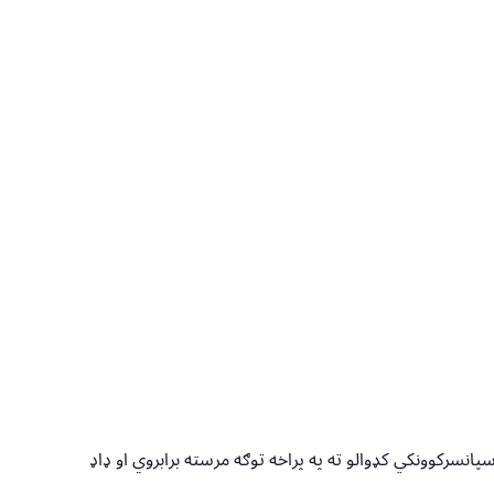
پانسرکوونکي کډوالو ته په پراخه توګه مرسته برابروي او ډاډ