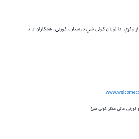
ملاتړ وکړي. دا لویان کولی شي دوستان، کورنۍ، همکاران یا د
www.welcomeco
 کورنۍ مالي ملاتړ کولی شئ.