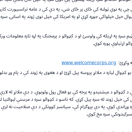
ې په نوي ټولنه کې ځای پر ځای شي، په دې کې د عامه ترانسپورت کارولو،
کډوال خپل خپلواکي جوړه کړي او په امریکا کې خپل نوی ژوند په اسانۍ سره 
یم سره په اړیکه کې واوسئ او د کډوالو د پرمختګ په اړه تازه معلومات و
و اړتیاوې پوره کوي.
ه وکړئ:
www.welcomecorps.org
 کډوال لپاره د ملاتړ پروسه پیل کړئ او د هغوی په ژوند کې د پام وړ بدلو
ې د کډوالو د مېشتېدو په برخه کې یو فعال رول ولوبوي. د دې ملاتړ له لارې
 کې خپل ژوند له سره پیل کړي. که تاسو د کډوالو سره د مرستې لېوالتیا ل
اره وړاندې کوي. په دې پروګرام کې، سپانسر کوونکي د دې صلاحیت نه لري 
انسرکېدونکي سره مخ کوي.