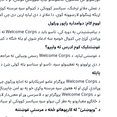
د عملي ملاتړ ترڅنګ، سپانسر کوونکي د کډوالو سره مرسته کوي چ
اړیکه ټینګولو لارښوونه کوي. دا ملاتړ د دې لپاره اړین دی چې 
اووم ګام: دوامداره راپور ورکول
د بیامېشتېدنې په دوره کې، تاسو باید د
Welcome Corps
له ټ
وړاندې کړئ چې کډوال څومره ښه ادغام شوي او ډله څنګه د کډوال
غوښتنلیک
کوم اډرس ته ولېږو؟
د غوښتنې لپاره، د
Welcome Corps
رسمي وېبپاڼې ته مراجع
د دې پړاوونو په تعقیبولو سره، تاسو او ستاسو ډله کولی شئ د یو
پایله
د
Welcome Corps
پروګرام عامو امریکایانو ته اجازه ورکوي چ
وړاندې کړي او له هغوی سره مرسته وکړي څو په یو امن چاپېریال
نو د
Welcome Corps
پروګرام یو د لاسرسي وړ او معنی‌دار ل
د ځانګړو معیارونو په نظر کې نیولو سره سپانسر کوونکي او سپ
د "وپوښتئ" له کارپوهانو څخه د مرستې غوښتنه