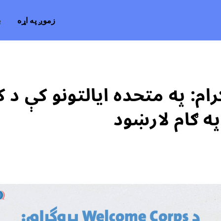
زموږ په اړه
ب
Welcome C پروګرام: په متحده ایالتونو 