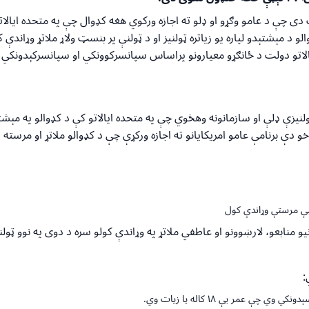
دی چې د عامو وګړو او ډلو ته اجازه ورکوي هغه کډوال چې په متحده ایالات
 د مېشتېدو لپاره یو زیاتره ټولنیز او د ټولنې پر بنسټ ولاړ ملاتړ وړان
لاتو دولت د ځانګړو معیارونو پراساس سپانسرکوونکي او سپانسرکېدونکي 
یزې ډلې او سازمانونه وهڅوي چې په متحده ایالاتو کې د کډوالو په مېشتې
خو دې برنامې عامو امریکایانو ته اجازه ورکړې چې د کډوالو ملاتړ او مرسته
ې مرستې وړاندې کول
و منابعو، لارښوونو او عاطفي ملاتړ په وړاندې کولو سره د دوی په نوو ټول
:
ې عمر یې ۱۸ کاله یا زیات وي.