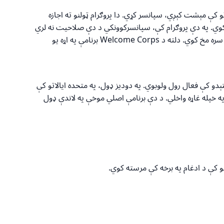
و کې مېشت کېږي، سپانسر کړي. دا پروګرام ټولنو ته اجازه
دې کوي. په دې پروګرام کې، سپانسرکوونکي د دې صلاحیت نه لري
سره مخ کوي. دلته د
Welcome Corps
برنامې په اړه یو
دو کې فعال رول ولوبوي. په دودیز ډول، په متحده ایالاتو کې
 په خپله غاړه واخلي. د دې برنامې اصلي موخې په لاندې ډول
نو کې د ادغام په برخه کې مرسته کوي.