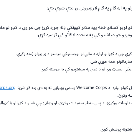
و په اړه ګام په ګام لارښوونې وړاندې شوې دي:
ه پنځو لویو کسانو څخه یوه ملاتړ کوونکې ډله جوړه کړئ چې غواړي د کډوالو 
لومړیو څو میاشتو کې په متحده ایالاتو کې ترسره کړي.
 سازمانونو څخه جوړې شي.
ي اړیکې بنسټ وي او د دوی په مېشتېدو کې به مرسته کوي.
 کولو لپاره، د
Welcome Corps
رسمي وېبپاڼې ته په دې پته لاړ شئ:
rps.org
کنه وکړئ.
علومات ورکړئ، د پس منظر تحقیقات وکړئ، او وښایئ چې تاسو د کډوالو یا کډوالو
 لګښتونه پوښښ کوي.