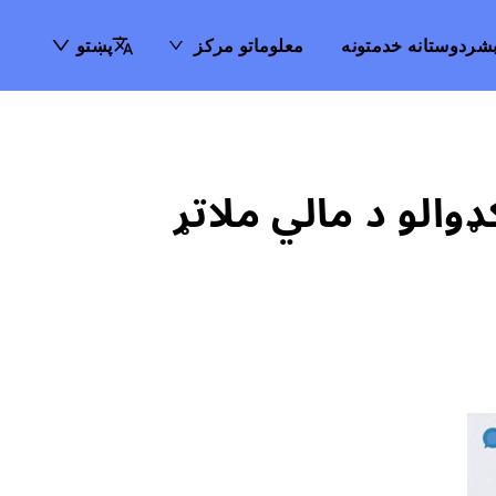
شردوستانه خدمتونه
معلوماتو مرکز
پښتو
کې د کډوالو د مالي ملاتړ