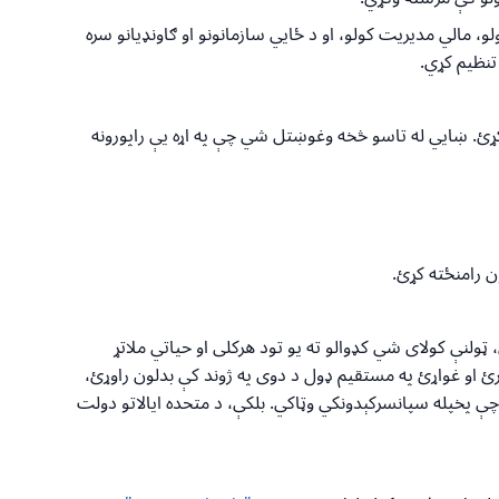
 مالي مدیریت کولو، او د ځايي سازمانونو او ګاونډیانو سره
تنظیم کړي.
رکړئ. ښایي له تاسو څخه وغوښتل شي چې په اړه یې راپورونه
ن رامنځته کړئ.
، ټولنې کولای شي کډوالو ته یو تود هرکلی او حیاتي ملاتړ
رئ او غواړئ په مستقیم ډول د دوی په ژوند کې بدلون راوړئ،
چې پخپله سپانسرکېدونکي وټاکي. بلکې، د متحده ایالاتو دولت