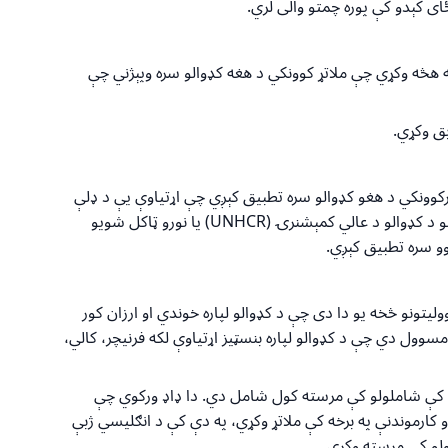
ای کېدو کې پوره چمتو والی لري.
 هڅه وکړي چې ملاتړ کوونکي د هغه کډوالو سره وپېژني چې
بق وکړي.
وونکي د هغو کډوالو سره تطبیق کېږي چې اړتیاوې یې د ډلې
نو د کډوالو د عالي کمېشنرۍ
(UNHCR)
یا نورو ټاکل شویو
وو سره تطبیق کېږي.
ونو څخه یو دا دی چې د کډوالو لپاره خوندي او ارزان کور
ول دي چې د کډوالو لپاره بنسټیز اړتیاوې لکه فرنیچر، کالي،
مې کې شاملولو کې مرسته کول شامل دي. دا ډاډ ورکوي چې
 کارموندنې په برخه کې ملاتړ وکړي، په دې کې د انګلیسي ژبې
ولو کې مرسته وکړي
.