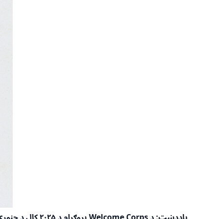
یاددښت: د Welcome Corps پروګرام د ۲۰۲۵ کال د جنورۍ ۲۷ نېټې څخه ځنډول شوی دی.