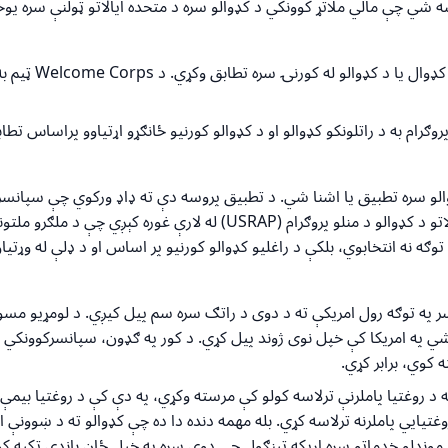
سه شي چې مالي ملاتړ کوونکي د کډوالو سره د متحده ایالاتو ټولنې سره یوځ
ډوال یا د کډوالو له کورنۍ سره تطابق وکړي. د
Welcome Corps
ټیم به
ام به د راتلونکو کډوالو او د کډوالو کورنیو ځانګړو اړتیاوو پراساس تطا
لو سره تطبیق یا اشنا شي. د تطبیق پروسه دې ته ډاډ ورکوي چې سپانسرک
تو د کډوالو د منلو پروګرام
(USRAP)
له لارې غوره کېږي چې د ملګرو ملتو
ګه نه انتخابوي، بلکې د راغلیو کډوالو کورنیو پر اساس او د ډلې له وړتیا
 توګه رول امریکې ته د دوی د راتګ سره سم پیل کیږي. د لومړیو مسوولیت
ه امریکا کې خپل نوی ژوند پیل کړي. د کور په ګډون، سپانسرکوونکي مسو
 کوي، برابر کړي
.
 د روغتیا پاملرنې ترلاسه کولو کې مرسته وکړي، په دې کې د روغتیا بی
یايي پاملرنه ترلاسه کړي. بله مهمه دنده دا ده چې کډوالو ته د ښوونې او
موندلو خدماتو سره اړیکه ټینګول چې دوی سره په خپل ځان باندې تکیه ک