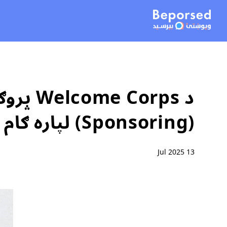
د orps
(Sponsoring) لپاره ګام په ګام لارښود
13 Jul 2025