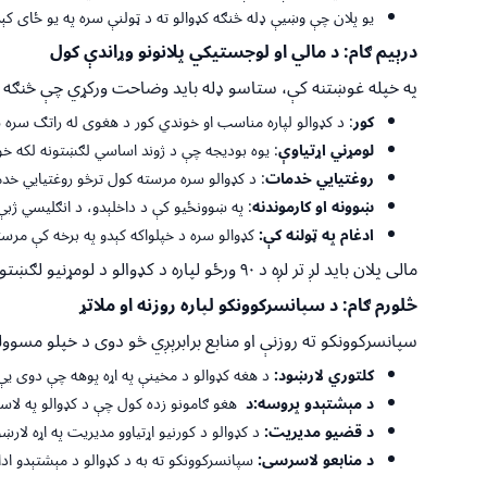
یو پلان چې وښیې ډله څنګه کډوالو ته د ټولنې سره په یو ځای ک
در
ې
یم ګام: د مالي او لوجستیکي پلانونو وړاندې کول
په خپله غوښتنه کې، ستاسو ډله باید وضاحت ورکړي چې څنګه به
کور
: د کډوالو لپاره مناسب او خوندي کور د هغوی له راتګ سره 
لومړني اړتیاوې
: یوه بودیجه چې د ژوند اساسي لګښتونه لکه خو
روغتیايي خدمات
: د کډوالو سره مرسته کول ترڅو روغتیايي خدم
ښوونه او
کارموندنه
: په ښوونځیو کې د داخلېدو، د انګلیسي ژبې 
ادغام په ټولنه کې:
کډوالو سره د خپلواکه کېدو په برخه کې مرست
مالی پلان باید لږ تر لږه د ۹۰ ورځو لپاره د کډوالو د لومړنیو لګښتونو پوښښ وکړي، که څه هم ستاسو ملاتړ ممکن له دې څخه اوږد وي.
څلورم ګام: د سپانسرکوونکو لپاره روزنه او ملاتړ
سپانسرکوونکو ته روزنې او منابع برابرېږي څو دوی د خپلو مسوول
کلتوري لارښود:
د هغه کډوالو د مخینې په اړه پوهه چې دوی یې 
د مېشتېدو پروسه:
د
هغو ګامونو زده کول چې د کډوالو په لاس
د قضیو مدیریت:
د کډوالو د کورنیو اړتیاوو مدیریت په اړه لار
د منابعو لاسرسی:
سپانسرکوونکو ته به د کډوالو د مېشتېدو ادا