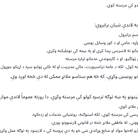
ېدو کې مرسته کوي.
 لاندې شیان برابروي:
سم برابرول.
اړه، جامې او د کور وسایل پوښي
اتو ته لاسرسی پیدا کړي او په بیمه کې نوملیکنه وکړي.
ټولګیو، او د کارموندنې خدماتو لپاره مرسته
ه کول، لکه د عامه ترانسپورت، مالي مدیریت او له ځایي ټولنو سره د اړیکو جوړول
یتونو په ښه توګه ترسره کولو کې مرسته وکړي. دا روزنه عموماً لاندې موار
ملاتړ کوي.
رسي کې مرسته کوي، لکه استوګنه، روغتیايي خدمات او زده‌کړه.
ښوونې، له عاطفي ملاتړ څخه تر قانوني لارښوونو پورې.
رو له‌خوا مواد او منابع وړاندې شي څو په دې پروسه کې د لارښود په توګه عمل وکړي