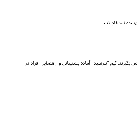
یا اطلاعات بیشتر، افراد می‌توانند از طریق مسنجر فیسبوک “بپرسید” یا از طریق واتساپ با شماره 0729807235 با IRC تماس بگیرند. تیم "بپرسید" آماده پشتیبانی و راهنمایی افراد در