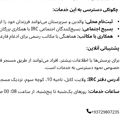
چګونګی دسترسی به این خدمات:
• ثبت‌نام محلی:
والدین و سرپرستان می‌توانند فرزندان خود را از طریق مراجعه به مراک
• بسیج اجتماعی:
بسیج‌کنندگان اجتماعی IRC با همکاری بزرګان محلی آگاهی درباره برنامه را ترویج داده و روند ثبت‌نام را تسهیل می‌کنند.
• همکاری با مکاتب:
هماهنگی با مکاتب رسمی برای ادغام فارغان CBE در سیستم آموزشی ر
پشتیبانی آنلاین:
خصوص نحوه دسترسی به خدمات است.
آدرس دفتر IRC:
ولایت کابل، ناحیه 10، کوچه سوم، نزدیک مسجد فاطمیه، خانه شماره 40.
ساعات خدمات:
روزهای یک‌شنبه تا پنج‌شنبه، از ساعت 08: 00 صبح تا 4: 00 بعد از ظهر از ظهر.
+93729807235