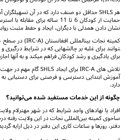
هر
SHLS
حداقل دو
صنف
دارد که در آن تسهیل­گران
حمایت از کودکان 6 تا 11 سال
نشان دادن هم­دلی با دیگران، ایجاد و حفظ مثبت
رواب
کمیته نجات بین­المللی افغانستان (
IRC-A
)
در سطح جام
توانند برای غلبه بر چالش­هایی که در شرایط درگیری و 
برای یادگیری و رشد کودکان فراهم می­کند و به آن­ها اجا
تلاش های
IRC-A
برای ایجاد
SHLS
گام مهم در جهت 
آموزش
ابتدایی
دسترسی و فرصتی برای دستیابی به
دارد
.
چگونه از این خدمات مستفید شده می‌توانید؟
افراد
یا نهادهای
واجد شرایط که در شهر مهترلام ولای
ساحوی کمیته بین‌المللی نجات در این ولایت رفته
درخ
دفتر، روزها و ساعات کاری این دفتر در ذیل ارایه گردی