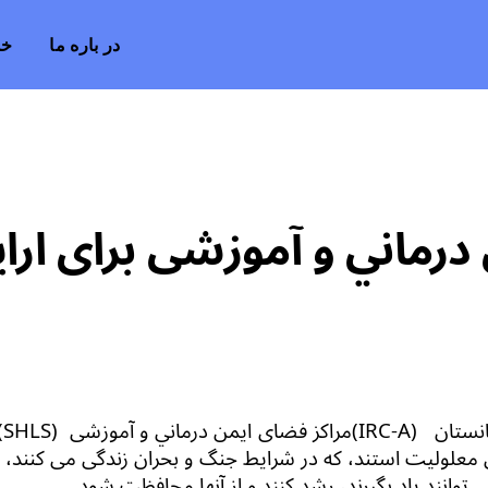
در باره ما
خد
درماني و آموزشی برای ارا
انستان
(IRC-A)
مراکز
فضای ایمن
درماني و آموزشی
(SHLS)
ای معلولیت
استند
، که در شرایط
جن
گ و بحران زندگی می کنند، 
 توانند یاد بگیرند، رشد کنند و از آنها محافظت شود