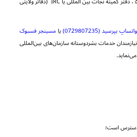
، دفتر کمیته نجات بین المللی یا
IRC
(
دفاتر
ولایتی
اپ بپرسید (0729807235)
یا
مسینجر فسبوک
یازمندان خدمات بشردوستانه سازمان‌های بین‌المللی
ی‌نماید.
بل دسترس است؛