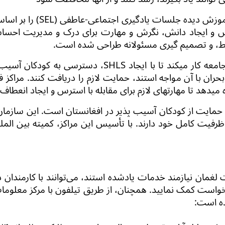
 آموزش دیده جلسات یادگیری اجتماعی-عاطفی
(SEL)
را بر اسا
ه برای مقابله با استرس و ایجاد دانش، نگرش و مهارت برای درک و م
ط، و تصمیم گیری مسئولانه طراحی شده است
.
عه کار می­کند تا با ایجاد
SHLS
، دسترسی به کودکان آسیب پ
بحران با آن مواجه
استند
، حمایت لازم را دریافت کن
ند. مراکز
ف
زه می­دهد تا مهارت­های لازم برای مقابله با استرس و ایجاد انعطا
حمایت از کودکان آسیب پذیر در افغانستان است. این سازما
ظرفیت
کامل خود دارند. با تأسیس
این مراکز
،
کمیته بین الم
ت لغمان
نیازمند خدمات یادشده استند، می‌توانند با کارمندان د
واست کمک نمایید. هم­چنان،
از طریق تیلفون با
مرکز معلوما
ده است: