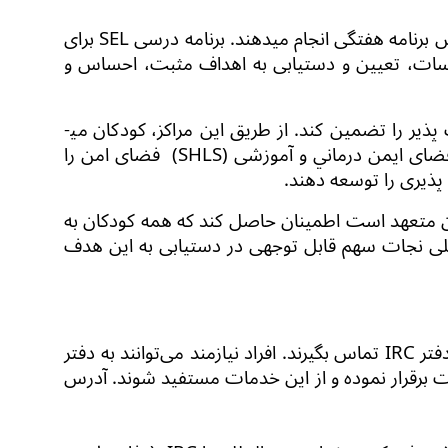
س برنامه هفتگی انجام می­دهند. برنامه درسی
SEL
برای
دیریت احساسات، تعیین و دستیابی به اهداف مثبت، احساس و
ذیر را تضمین کند. از طریق این
مراکز
، کودکان می­
ضای ایمن
درماني و آموزشی
(SHLS)
فضای امن را
ف پذیری را توسعه دهند
.
ن متعهد است اطمینان حاصل کند که همه کودکان به
للی نجات
سهم قابل توجهی در دستیابی به این هدف
فتر
IRC
تماس بگیرند
.
افراد نیازمند می‌توانند به دفتر
ت
برقرار نموده و از این خدمات مستفید شوند. آدرس