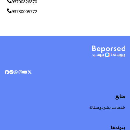
93700826870
93730005772
منابع
خدمات بشردوستانه
پیوندها