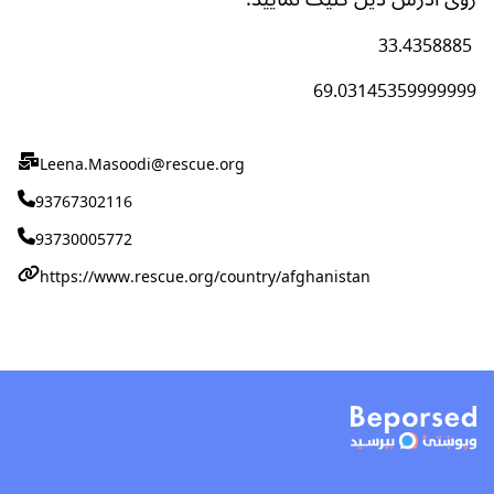
33.4358885
69.03145359999999
Leena.Masoodi@rescue.org
93767302116
93730005772
https://www.rescue.org/country/afghanistan