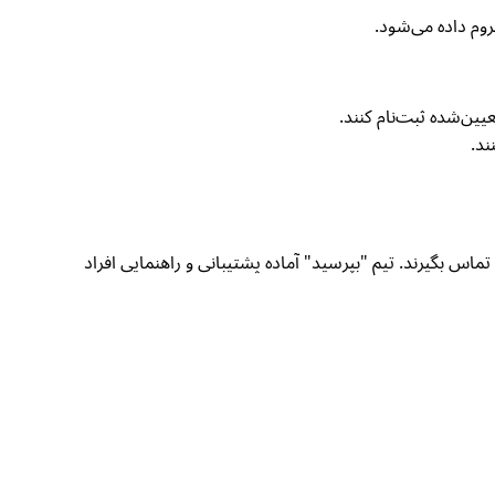
روم داده می‌شود.
ای پرسش‌ها یا اطلاعات بیشتر، افراد می‌توانند از طریق مسنجر فیسبوک “بپرسید” یا از طریق واتساپ با شماره 0729807235 با IRC تماس بگیرند. تیم "بپرسید" آماده پشتیبانی و راهنمایی افراد