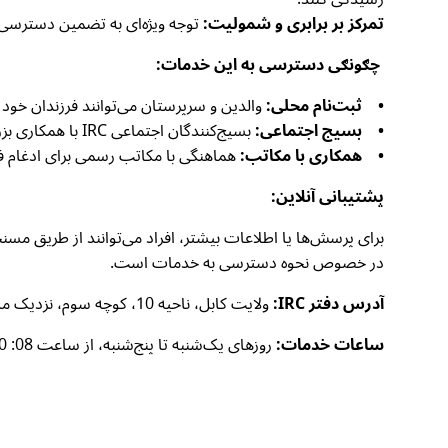
تمرکز بر برابری و شمولیت:
توجه ویژه‌ای به تضمین دسترسی ب
چګونګی دسترسی به این خدمات:
• ثبت‌نام محلی:
والدین و سرپرستان می‌توانند فرزندان خود را از طریق مراجعه به
• بسیج اجتماعی:
بسیج‌کنندگان اجتماعی IRC با همکاری بزرګان محلی آگاهی درباره برنامه را ترویج داده و روند ثبت‌نام را تسهیل می‌کنند.
• همکاری با مکاتب:
هماهنگی با مکاتب رسمی برای ادغام فارغان CBE در سیستم آمو
پشتیبانی آنلاین:
در خصوص نحوه دسترسی به خدمات است.
آدرس دفتر IRC:
ولایت کابل، ناحیه 10، کوچه سوم، نزدیک مسجد فاطمیه، خانه شماره 40.
ساعات خدمات:
روزهای یک‌شنبه تا پنج‌شنبه، از ساعت 08: 00 صبح تا 4: 00 بعد از ظهر از ظهر.