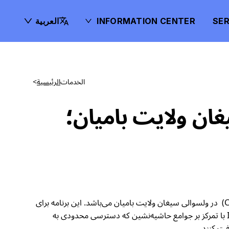
SER
INFORMATION CENTER
العربية
الخدمات
الرئيسية
>
 در ولسوالی سیغان ولایت بامیان؛
کمیته بین‌المللی نجات (IRC) متعهد به ارایه خدمات آموزشی به جوامع محروم در افغانستان از طریق برنامه آموزش‌های جامعه‌محور(CBE) در ولسوالی سیغان ولایت بامیان می‌باشد. این برنامه برای
کودکان و نوجوانانی که از مکتب بازمانده‌اند، به‌ویژه در برابر موانع چون جنگ، فقر و نابرابری جنسیتی، یک راه نجات محسوب می‌شود. IRC با تمرکز بر جوامع حاشیه‌نشین که دسترسی محدودی به
فت کنند.