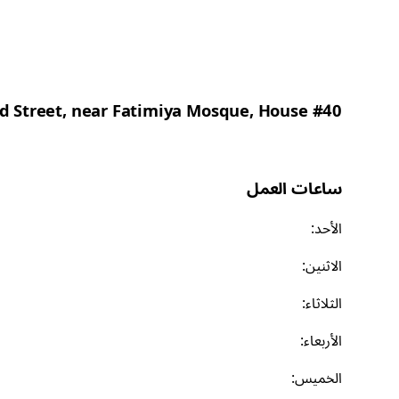
3rd Street, near Fatimiya Mosque, House #40.
ساعات العمل
الأحد
:
الاثنين
:
الثلاثاء
:
الأربعاء
:
الخميس
: