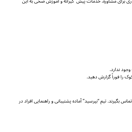
ر ساعات کاری برای مشاوره، خدمات پیش گیرانه و آموزش صحی به این
جود ندارد.
ای پرسش‌ها یا اطلاعات بیشتر، افراد می‌توانند از طریق مسنجر فیسبوک “بپرسید” یا از طریق واتساپ با شماره 0729807235 با IRC تماس بگیرند. تیم “بپرسید” آماده پشتیبانی و راهنمایی افراد در