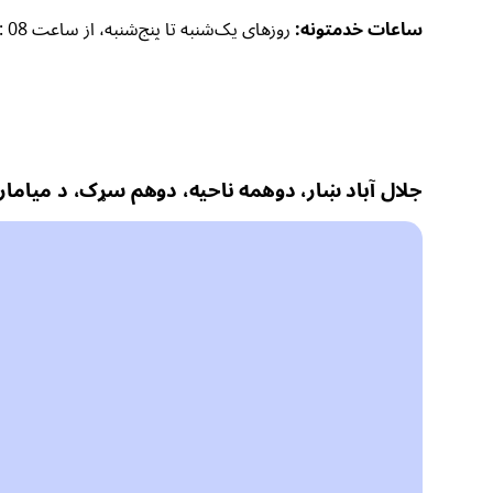
ساعات خدمتونه:
روزهای یک‌شنبه تا پنج‌شنبه، از ساعت 08 :00 صبح تا 04 :00 بعدازظهر.
جلال آباد ښار، دوهمه ناحیه، دوهم سړک، د میامار عا