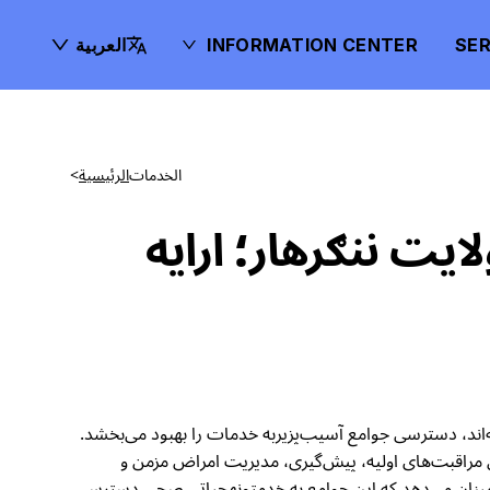
SER
INFORMATION CENTER
العربية
الخدمات
الرئيسية
>
 بټیکوټ ولایت ننګرهار؛ ارایه
کوټ ولایت ننګرهار قرار گرفته‌اند، دسترسی جوامع آسیب‌پزیربه خدمات را بهبود می‌بخشد.
راقبت‌های اولیه، پیش‌گیری، مدیریت امراض مزمن و
اضطراری را ارایه می‌دهند. با اولویت دادن به گروه‌های آسیب‌پذیر مانند زنان، کودکان، سال مندان و افراد کم‌درآمد، IRC اطمینان می‌دهد که این جوامع به خدمتونهحیاتی صحی دسترسی