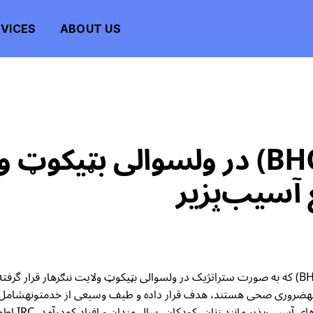
VICES
ABOUT US
مراکز صحی ابتدایی (BHCs) در ولسوالی
آسیب‌پزیر
کمیته بین‌المللی نجات (IRC) از طریق مراکز صحی ابتدایی (BHCs) که به صورت ستراتژیک در ولسوالی بټی
ونهضروری صحی هستند، هدف قرار داده و طیف وسیعی از خدمتونهشامل م
مراقبت‌های 