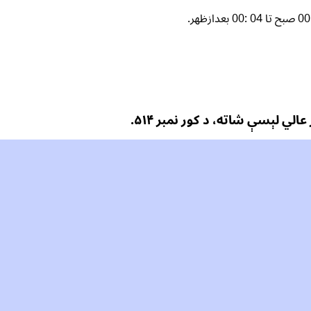
لي لېسې شاته، د کور نمبر ۵۱۴.